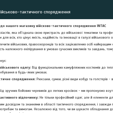
військово-тактичного спорядження
 до нашого магазину війсково-тактичного спорядження
INTAC
іастів, яка об'єднала свою пристрасть до військової тематики та проф
для всіх, хто цінує якість, надійність та інновації в галузі військового 
печити військових, правоохоронців та всіх зацікавлених осіб найкращи
сть належного екіпірування в умовах сучасних викликів та завдань, то
нує:
військового одягу:
Від функціональних камуфляжних костюмів до тепл
ребування в будь-яких умовах.
ктичне спорядження:
Рюкзаки, сумки, різні види кобур та голстерів -
ід зручних бойових черевиків до легких кросівок - ми пропонуємо взут
 активного відпочинку:
Не тільки професійний одяг, але й елементи дл
м досвідом та знаннями в області тактичного спорядження, і завжди г
отребам та вимогам. Незалежно від того, чи ви шукаєте обладнання дл