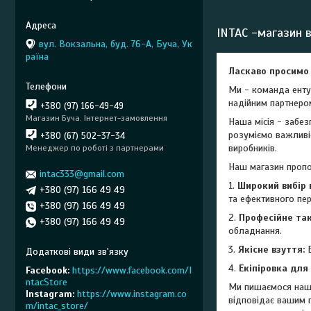
INTAC -магазин 
вул. Вокзальна, буд. 76-А, Буча, Ук
раїна
Ласкаво просимо
Ми - команда ентуз
надійним партнером 
+380 (97) 166-49-49
Магазин Буча. Інтернет-замовлення
Наша місія - забез
розуміємо важливі
+380 (67) 502-37-34
виробників.
Менеджер по роботі з партнерами
Наш магазин пропо
intac333@gmail.com
1.
Широкий вибір 
+380 (97) 166 49 49
та ефективного пе
+380 (97) 166 49 49
2.
Професійне та
+380 (97) 166 49 49
обладнання.
3.
Якісне взуття:
В
4.
Екіпіровка для
Facebook
https://www.facebook.com/I
ntacStore
Ми пишаємося наши
Instagram
https://www.instagram.co
відповідає вашим п
m/intac_store/