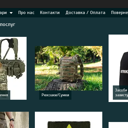
ари
Про нас
Контакти
Доставка / Оплата
Поверне
 послуг
Засоби
ження
Рюкзаки/Сумки
захист