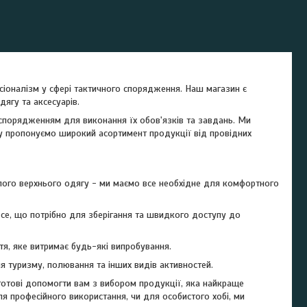
есіоналізм у сфері тактичного спорядження. Наш магазин є
одягу та аксесуарів.
м спорядженням для виконання їх обов'язків та завдань. Ми
му пропонуємо широкий асортимент продукції від провідних
ого верхнього одягу - ми маємо все необхідне для комфортного
 все, що потрібно для зберігання та швидкого доступу до
тя, яке витримає будь-які випробування.
я туризму, полювання та інших видів активностей.
отові допомогти вам з вибором продукції, яка найкраще
я професійного використання, чи для особистого хобі, ми