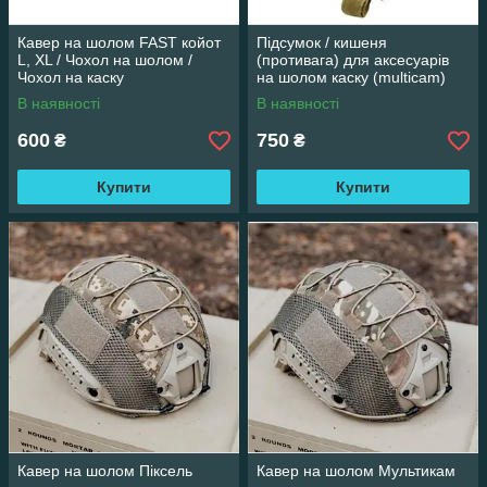
Кавер на шолом FAST койот
Підсумок / кишеня
L, XL / Чохол на шолом /
(противага) для аксесуарів
Чохол на каску
на шолом каску (multicam)
В наявності
В наявності
600
750
₴
₴
Купити
Купити
Кавер на шолом Піксель
Кавер на шолом Мультикам