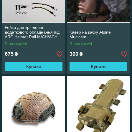
Рейки для кріплення
додаткового обладнання під
Кавер на каску Alpine
ARC Helmet Rail MICH/ACH
Multicam
В наявності
В наявності
675
300
₴
₴
Купити
Купити