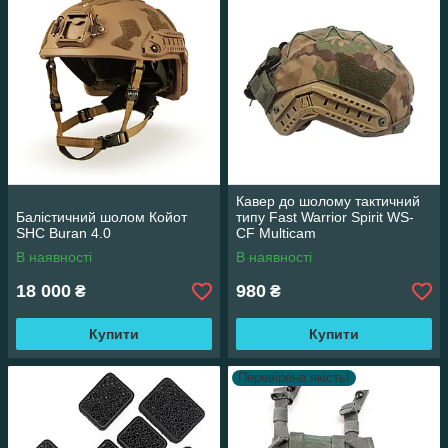
Кавер до шолому тактичний
Балістичний шолом Койот
типу Fast Warrior Spirit WS-
SHC Buran 4.0
CF Multicam
В наявності
В наявності
18 000
980
₴
₴
Купити
Купити
Перевірена якість!