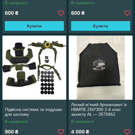
В наявності
В наявності
600
600
₴
₴
Купити
Купити
Легкий м'який бронепакет із
Підвісна система та подушки
НВМПЕ 250*300 2-й клас
для шолому
захисту AL — 3575862
В наявності
В наявності
900
4 000
₴
₴