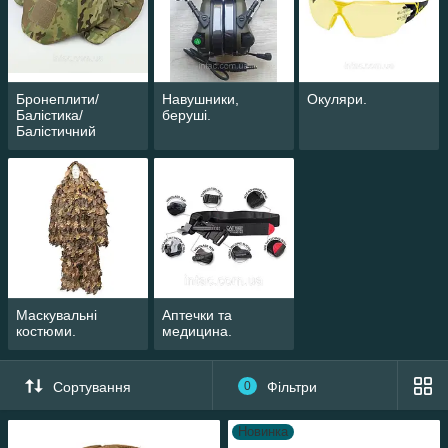
Бронеплити/
Навушники,
Окуляри.
Балістика/
беруші.
Балістичний
захист.
Маскувальні
Аптечки та
костюми.
медицина.
Сортування
0
Фільтри
Новинка