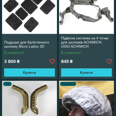
Підвісна система на 4 точки
Подушки для балістичного
для шоломів ACH/MICH,
шолому Micro Latice 3D
USGI ACH/MICH
В наявності
В наявності
3 800
845
₴
₴
Купити
Купити
Топ
Новинка