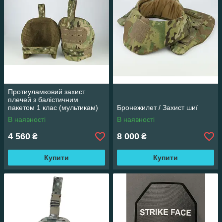
Протиуламковий захист
плечей з балістичним
пакетом 1 клас (мультикам)
Бронежилет / Захист шиї
315х250
В наявності
В наявності
4 560
8 000
₴
₴
Купити
Купити