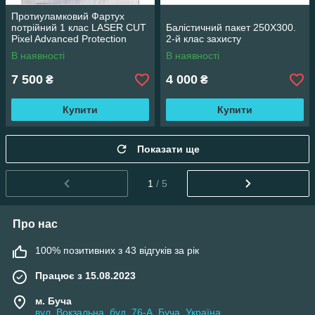
Протиуламковий Фартух
потрійний 1 клас LASER CUT
Балістичний пакет 250Х300.
Pixel Advanced Protection
2-й клас захисту
В наявності
В наявності
7 500
4 000
₴
₴
Купити
Купити
Показати ще
1
/ 5
Про нас
100% позитивних з 43 відгуків за рік
Працює з 15.08.2023
м. Буча
вул. Вокзальна, буд. 76-А, Буча, Україна