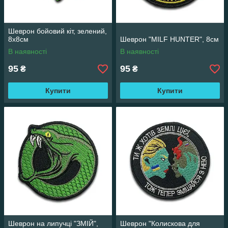
Шеврон бойовий кіт, зелений,
8х8см
Шеврон "MILF HUNTER", 8см
В наявності
В наявності
95
95
₴
₴
Купити
Купити
Шеврон на липучці "ЗМІЙ",
Шеврон "Колискова для