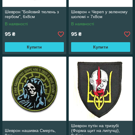
Шеврон "Бойовий тюлень з
Шеврон « Череп у зеленому
гербом", 6х8см
шоломі » 7х8см
В наявності
В наявності
95
95
₴
₴
Купити
Купити
Шеврон путін на тризубі
Шеврон нашивка Смерть,
(Форма щит на липучці),