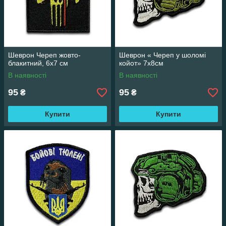
Шеврон Череп жовто-
Шеврон « Череп у шоломі
блакитний, 6х7 см
койот» 7х8см
В наявності
В наявності
95
95
₴
₴
Купити
Купити