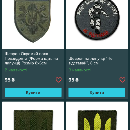
Шеврон Окремий полк
Президента (Форма щит, на
Шеврон на липучці "Не
липучці) Розмір 8х6см
відставай", 8 см
В наявності
В наявності
95
95
₴
₴
Купити
Купити