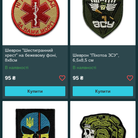
Шеврон "Шестигранний
хрест" на бежевому фоні,
Шеврон "Піхотоа ЗСУ",
8х8см
6,5х8,5 см
В наявності
В наявності
95
95
₴
₴
Купити
Купити