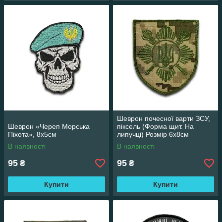
Шеврон почесної варти ЗСУ,
Шеврон «Череп Морська
піксель (Форма щит. На
Піхота», 8х5см
липучці) Розмір 6х8см
В наявності
В наявності
95
95
₴
₴
Купити
Купити