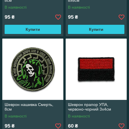
8см
8x6см
В наявності
В наявності
95
95
₴
₴
Купити
Купити
Шеврон нашивка Смерть,
Шеврон прапор УПА,
8см
червоно-чорний 3х4см
В наявності
В наявності
95
60
₴
₴