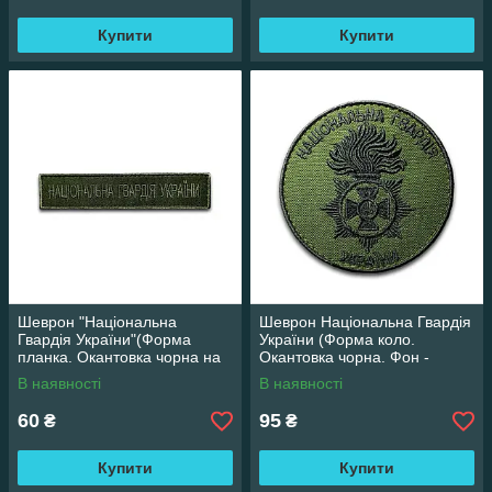
Купити
Купити
Шеврон "Національна
Шеврон Національна Гвардія
Гвардія України"(Форма
України (Форма коло.
планка. Окантовка чорна на
Окантовка чорна. Фон -
оливе), 12х2.5 см
олива) 8х8 см
В наявності
В наявності
60
95
₴
₴
Купити
Купити