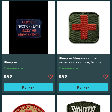
Шеврон Медичний Крест
Шеврон
червоний на оливі, 6х6см
В наявності
В наявності
95
95
₴
₴
Купити
Купити