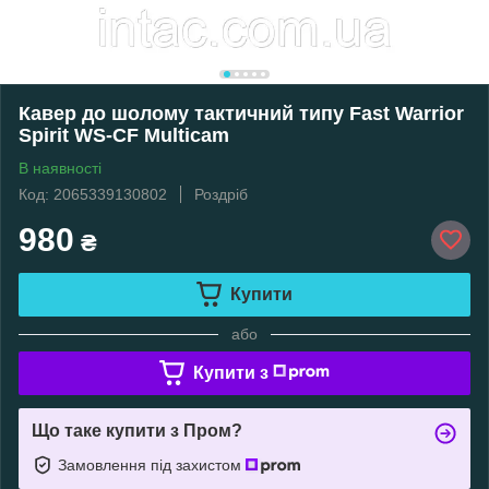
Кавер до шолому тактичний типу Fast Warrior
Spirit WS-CF Multicam
В наявності
Код: 2065339130802
Роздріб
980
₴
Купити
або
Купити з
Що таке купити з Пром?
Замовлення під захистом