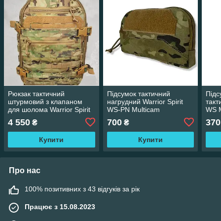
Рюкзак тактичний
Підсумок тактичний
Підс
штурмовий з клапаном
нагрудний Warrior Spirit
такт
для шолома Warrior Spirit
WS-PN Multicam
WS M
WS-RSh Multicam
4 550
700
370
₴
₴
Купити
Купити
Про нас
100% позитивних з 43 відгуків за рік
Працює з 15.08.2023