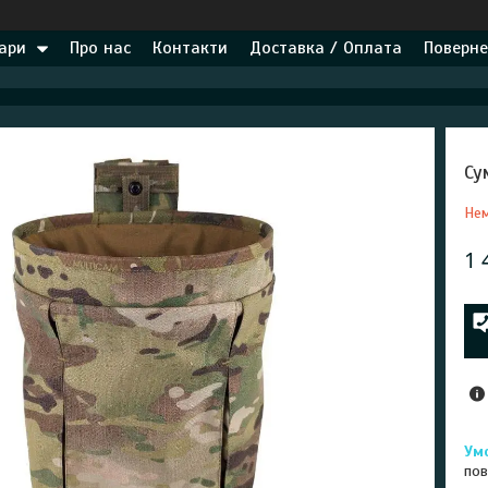
ари
Про нас
Контакти
Доставка / Оплата
Поверне
Су
Нем
1 
пов