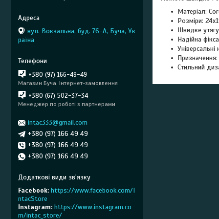
Матеріал: Co
Розміри: 24х
Швидке утягу
вул. Вокзальна, буд. 76-А, Буча, Ук
Надійна фікса
раїна
Універсальні 
Призначення: 
Стильний диз
+380 (97) 166-49-49
Магазин Буча. Інтернет-замовлення
+380 (67) 502-37-34
Менеджер по роботі з партнерами
intac333@gmail.com
+380 (97) 166 49 49
+380 (97) 166 49 49
+380 (97) 166 49 49
Facebook
https://www.facebook.com/I
ntacStore
Instagram
https://www.instagram.co
m/intac_store/