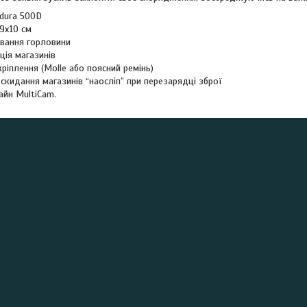
rdura 500D
19х10 см
вання горловини
ція магазинів
кріплення (Molle або поясний ремінь)
скидання магазинів “наосліп” при перезарядці зброї
айн MultiCam.