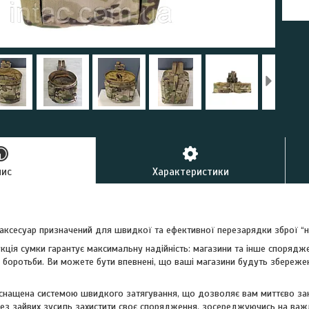
пис
Характеристики
аксесуар призначений для швидкої та ефективної перезарядки зброї “на
кція сумки гарантує максимальну надійність: магазини та інше спорядже
 і боротьби. Ви можете бути впевнені, що ваші магазини будуть збережен
снащена системою швидкого затягування, що дозволяє вам миттєво зак
ез зайвих зусиль захистити своє спорядження, зосереджуючись на ва