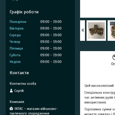
Графік роботи
Понеділок
09:00
19:00
Вівторок
09:00
19:00
Середа
09:00
19:00
Четвер
09:00
19:00
Пʼятниця
09:00
19:00
Субота
09:00
19:00
Неділя
09:00
19:00
О
Контакти
Цей високоякісний 
Сергій
Спеціальна констру
час активних рухів
використання.
INTAC - магазин військово-
Горловина сумки о
тактичного спорядження
можете швидко і б