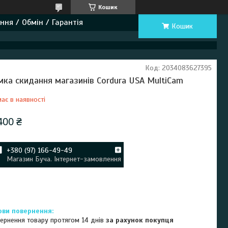
Кошик
ння / Обмін / Гарантія
Кошик
Код:
2034083627395
мка скидання магазинів Cordura USA MultiCam
ає в наявності
400 ₴
+380 (97) 166-49-49
Магазин Буча. Інтернет-замовлення
ернення товару протягом 14 днів
за рахунок покупця