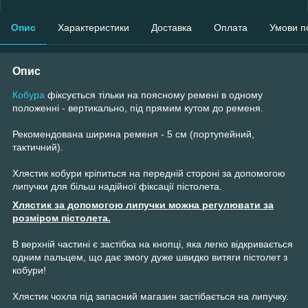
Опис
Характеристики
Доставка
Оплата
Умови п
Опис
Кобура
фіксується тільки на поясному ремені в одному
положенні - вертикально, під прямим кутом до ременя.
Рекомендована ширина ременя - 5 см (портупейний,
тактичний).
Хлястик кобури кріпиться на передній стороні за допомогою
липучки для більш надійної фіксації пістолета.
Хлястик за допомогою липучки можна регулювати за
розміром пістолета.
В верхній частині є застібка на кнопці, яка легко відкривається
одним пальцем, що дає змогу дуже швидко витяги пістолет з
кобури!
Хлястик чохла під запасний магазин застібається на липучку.