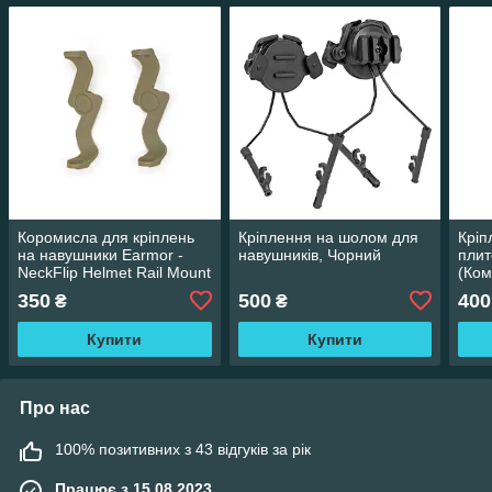
Коромисла для кріплень
Кріплення на шолом для
Кріп
на навушники Earmor -
навушників, Чорний
плит
NeckFlip Helmet Rail Mount
(Ком
Kit - TAN
350
500
400
₴
₴
Купити
Купити
Про нас
100% позитивних з 43 відгуків за рік
Працює з 15.08.2023