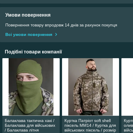
Умови повернення
Повернення товару впродовж 14 днів за рахунок покупця
Всі умови повернення
Подібні товари компанії
Балаклава тактична хакі /
Куртка Патріот soft shell
Курт
Балаклава для військових
піксель ММ14 / Куртка для
олив
/ Балаклава літня
військових піксель / розмір
війс