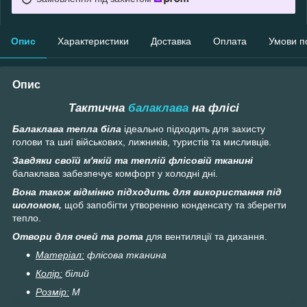
Опис
Характеристики
Доставка
Оплата
Умови п
Опис
Тактична
балаклава
на флісі
Балаклава тепла біла
ідеально підходить для захисту
голови та шиї військових, лижників, туристів та мисливців.
Завдяки своїй м'якій та теплій флісовій тканині
балаклава забезпечує комфорт у холодні дні.
Вона також відмінно підходить для використання під
шоломом,
щоб запобігти утворенню конденсату та зберегти
тепло.
Отвори для очей та рота
для вентиляції та дихання.
Матеріал:
флісова тканина
Колір:
білий
Розмір:
М