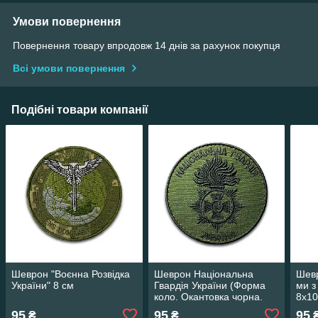
Умови повернення
Повернення товару впродовж 14 днів за рахунок покупця
Всі умови повернення
Подібні товари компанії
Шеврон "Воєнна Розвідка
Шеврон Національна
Шевр
України" 8 см
Гвардія України (Форма
ми з
коло. Окантовка чорна.
8х1
Фон - олива) 8х8 см
95
95
95
₴
₴