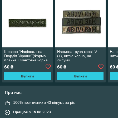
Шеврон "Національна
Нашивка група крові IV
Наши
Гвардія України"(Форма
(+), нитка чорна, на
нитк
планка. Окантовка чорна
липучці.
на оливе), 12х2.5 см
60
60
60
₴
₴
Купити
Купити
Про нас
100% позитивних з 43 відгуків за рік
Працює з 15.08.2023