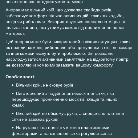
незалежно від погодних умов та місця.
Анорак має вільний крій, що дозволяє свободу рухів,
забезпечує комфорт під час активних дій, таких як ходьба,
похід чи риболовля. Використовується спеціальна міцна та
щільна тканина, яка утримує комах від проникнення через
матеріал.
Цей анорак може бути використаний в різних ситуаціях, таких
як походи, кемпінг, риболовля або прогулянки в лісі, де комарі
та інші комахи можуть бути проблемою. Він дозволяє
насолоджуватися активними заняттями на відкритому повітрі,
не дозволяючи комахам заважати вашому комфорту.
Особливості:
Вільний крій, не сковує рухів
Виготовлений з надійної антимоскітної сітки, яка
перешкоджає проникненню москітів, кліщів та інших
комах
Вільний крій не обмежує рухів, а спеціальне плетіння
сітки не заважає рухові
На рукавах і на поясі є утяжки з пластиковими
фіксаторами, а на капюшоні сітка регулюється за