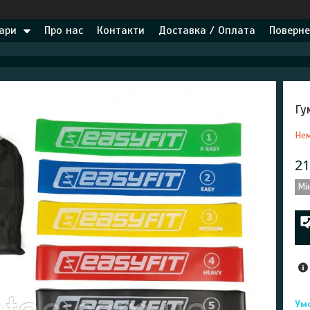
ари
Про нас
Контакти
Доставка / Оплата
Поверне
Гу
Нем
21
Мі