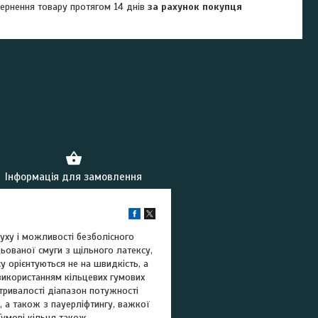
ернення товару протягом 14 днів
за рахунок покупця
Інформація для замовлення
уху і можливості безболісного
цьованої смуги з щільного латексу,
у орієнтуються не на швидкість, а
 використанням кільцевих гумових
итривалості діапазон потужності
, а також з пауерліфтингу, важкої
Гумові кільця також