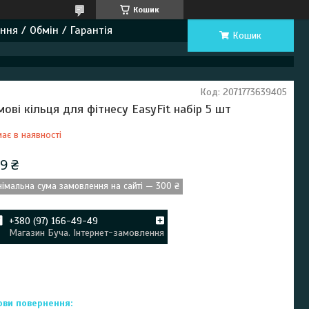
Кошик
ння / Обмін / Гарантія
Кошик
Код:
2071773639405
мові кільця для фітнесу EasyFit набір 5 шт
ає в наявності
9 ₴
німальна сума замовлення на сайті — 300 ₴
+380 (97) 166-49-49
Магазин Буча. Інтернет-замовлення