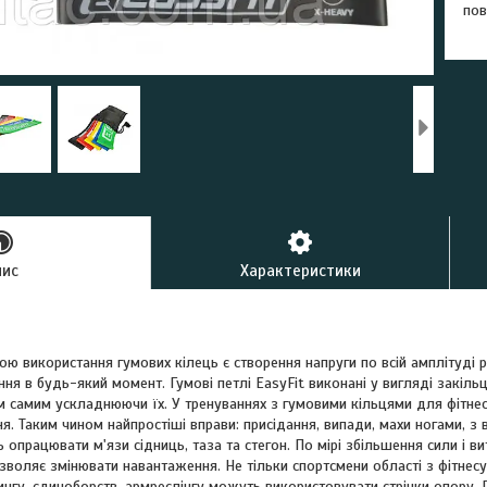
пов
пис
Характеристики
 використання гумових кілець є створення напруги по всій амплітуді р
ня в будь-який момент. Гумові петлі EasyFit виконані у вигляді закіль
м самим ускладнюючи їх. У тренуваннях з гумовими кільцями для фітнес
ня. Таким чином найпростіші вправи: присідання, випади, махи ногами, з
опрацювати м'язи сідниць, таза та стегон. По мірі збільшення сили і в
зволяє змінювати навантаження. Не тільки спортсмени області з фітнесу
ингу, єдиноборств, армреслінгу можуть використовувати стрічки опору. 