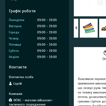
Графік роботи
Понеділок
09:00
19:00
Вівторок
09:00
19:00
Середа
09:00
19:00
Четвер
09:00
19:00
Пʼятниця
09:00
19:00
Субота
09:00
19:00
Неділя
09:00
19:00
О
Контакти
Важливою перевагою
припинення виконан
Сергій
що сковує рухи, ти
на техніку виконан
петель дозволяють 
INTAC - магазин військово-
гумових стрічок до
тактичного спорядження
атлетики, бодібілд