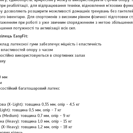
ри реабілітації, для відпрацювання техніки, відновлення м'язових функц
ру дозволяють розширити можливості домашніх тренувань без гантелей, 
го інвентарю. Для спортсменів з високим рівнем фізичної підготовки с
аженням при роботі з уже звичним спорядженням з метою збільшення
ьшення потужності та активізації всіх сил.
ілець EasyFit:
клад латексної гуми забезпечує міцність і еластичність
 властивостей опору з часом
постійно використовуються в спортивних залах
аху
0 мм
м
осостійкий багатошаровий латекс
ова (X-Light): товщина 0,35 мм, опір - 4,5 кг
Light): товщина 0,5 мм, опір - 7 кг
 (Medium): товщина 0,7 мм, опір - 9 кг
на (Heavy): товщина 1,0 мм, опір - 15 кг
 (X-Heavy): товщина 1,2 мм, опір - 18 кг
мових кілець