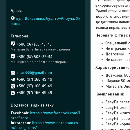
використовуються п
Гумові стрічки опо
дорогого спортивно
вул. Вокзальна, буд. 76-А, Буча, Ук
додатковим навант
раїна
техніки вправ, збіл
Переваги фітнес к
Спеціальний с
+380 (97) 166-49-49
Не втрачають
Магазин Буча. Інтернет-замовлення
Довговічні - 
+380 (67) 502-37-34
Не мають зап
Менеджер по роботі з партнерами
Характеристики:
intac333@gmail.com
Довжина: 60
+380 (97) 166 49 49
Ширина: 50 м
+380 (97) 166 49 49
Матеріал: Зн
+380 (97) 166 49 49
Комплектація:
EasyFit салат
EasyFit синя (
Facebook
https://www.facebook.com/I
EasyFit жовта
ntacStore
EasyFit черво
Instagram
https://www.instagram.co
EasyFit чорна
m/intac_store/
Сумка для гу