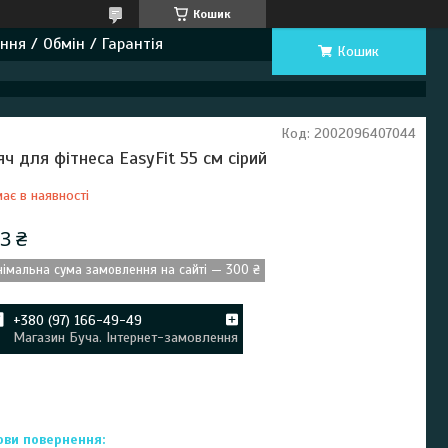
Кошик
ння / Обмін / Гарантія
Кошик
Код:
2002096407044
яч для фітнеса EasyFit 55 см сірий
ає в наявності
3 ₴
німальна сума замовлення на сайті — 300 ₴
+380 (97) 166-49-49
Магазин Буча. Інтернет-замовлення