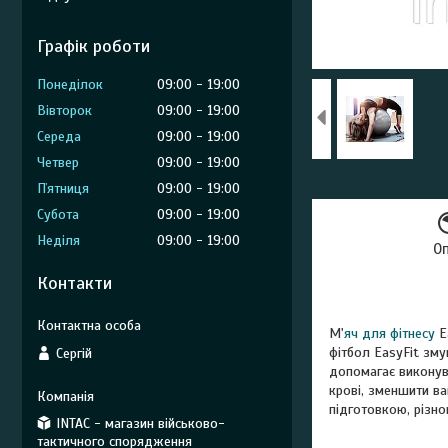
Графік роботи
Понеділок
09:00
19:00
Вівторок
09:00
19:00
Середа
09:00
19:00
Четвер
09:00
19:00
Пʼятниця
09:00
19:00
Субота
09:00
19:00
Неділя
09:00
19:00
О
Контакти
М'
яч для фітнесу
Ea
фітбол EasyFit зму
Сергій
допомагає виконув
крові, зменшити ва
підготовкою, різног
INTAC - магазин військово-
тактичного спорядження