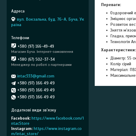
Переваги:
Оздоровчий е
Зміцнює орган
вул. Вокзальна, буд. 76-А, Буча, Ук
Розвиток вес
раїна
Зняття м'язов
Гладка, приє
Технологія An
+380 (97) 166-49-49
Характеристики:
Магазин Буча. Інтернет-замовлення
Діаметр: 55 с
+380 (67) 502-37-34
Колір сірий
Менеджер по роботі з партнерами
Матеріал: ПВ
Максимальне 
intac333@gmail.com
+380 (97) 166 49 49
+380 (97) 166 49 49
+380 (97) 166 49 49
Facebook
https://www.facebook.com/I
ntacStore
Instagram
https://www.instagram.co
m/intac_store/