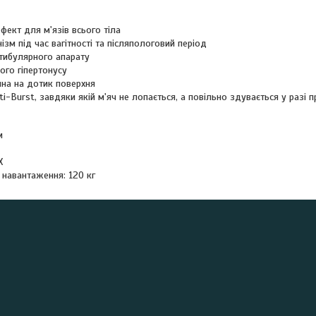
фект для м'язів всього тіла
ізм під час вагітності та післяпологовий період
тибулярного апарату
ого гіпертонусу
мна на дотик поверхня
ti-Burst, завдяки якій м'яч не лопається, а повільно здувається у разі 
м
Х
навантаження: 120 кг