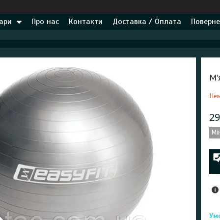
ари
Про нас
Контакти
Доставка / Оплата
Поверне
М'
Нем
29
Мі