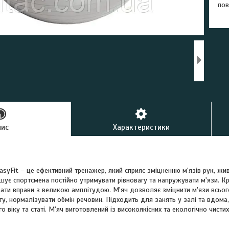
пов
пис
Характеристики
syFit – це ефективний тренажер, який сприяє зміцненню м'язів рук, живо
шує спортсмена постійно утримувати рівновагу та напружувати м'язи. К
ати вправи з великою амплітудою. М'яч дозволяє зміцнити м'язи всьог
гу, нормалізувати обмін речовин. Підходить для занять у залі та вдо
о віку та статі. М'яч виготовлений із високоякісних та екологічно чистих