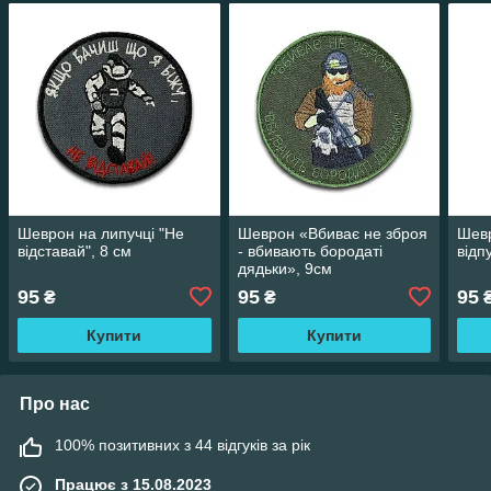
Шеврон на липучці "Не
Шеврон «Вбиває не зброя
Шевр
відставай", 8 см
- вбивають бородаті
відп
дядьки», 9см
95
95
95
₴
₴
Купити
Купити
Про нас
100% позитивних з 44 відгуків за рік
Працює з 15.08.2023