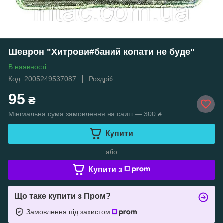
Шеврон "Хитрови#баний копати не буде"
В наявності
Код: 2005249537087
Роздріб
95
₴
Мінімальна сума замовлення на сайті — 300 ₴
Купити
або
Купити з
Що таке купити з Пром?
Замовлення під захистом