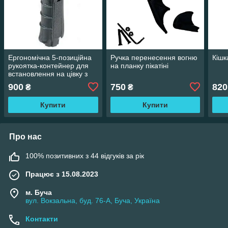
Ергономічна 5-позиційна
Ручка перенесення вогню
Кіш
рукоятка-контейнер для
на планку пікатіні
встановлення на цівку з
нижньою базою
900
750
820
₴
₴
Купити
Купити
Про нас
100% позитивних з 44 відгуків за рік
Працює з 15.08.2023
м. Буча
вул. Вокзальна, буд. 76-А, Буча, Україна
Контакти