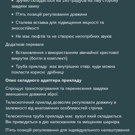
Зручно складається на 180 градусів на ліву сторону
завдяки замку
П'ять позицій регулювання довжини
Сталева вставка для підвищення міцності та
зносостійкості
Не має люфтів та не створює непотрібних звуків
Додаткові переваги
Встановлення з використанням звичайної хрестової
викрутки (болти в комплекті)
Труба прикладу має внутрішню отвір, куди можна
покласти корисні дрібниці
Опис складного адаптера прикладу
Спрощує транспортування та перенесення завдяки
зменшення довжини зброї.
Телескопічний приклад дозволяє регулювати довжину в
залежності від анатомічних особливостей стрілка
Телескопічна труба приклада має вузол який складається.
Він приводиться в дію натисканням та зміщеням шарніра.
П'ять позицій регулювання для індивідуального налаштування