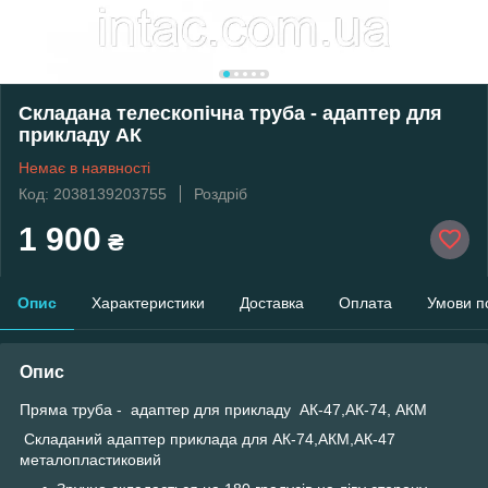
Складана телескопічна труба - адаптер для
прикладу АК
Немає в наявності
Код: 2038139203755
Роздріб
1 900
₴
Опис
Характеристики
Доставка
Оплата
Умови п
Опис
Пряма труба - адаптер для прикладу АК-47,АК-74, АКМ
Складаний адаптер приклада для АК-74,АКМ,АК-47
металопластиковий