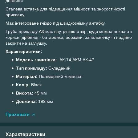
довжини.
Сталева вставка для підвищення міцності та зносостійкості
прикладу.
Має інтегроване гніздо під швидкознімну антабку.
Труба прикладу АК має внутрішню отвір, куди можна покласти
корисні дрібниці - батарейки, йоржики, запальничку - і надійно
закрити на заглушку.
Характеристики:
Модель гвинтівки:
АК-74,АКМ,АК-47
Тип прикладу:
Складаний
Матеріал:
Полімерний композит
Колір:
Black
Висота:
45 мм
Довжина:
199 мм
Приховати
Характеристики