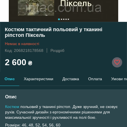
Костюм тактичний польовий у тканині
ріпстоп Піксель
Немає в наявності
Код: 2068218178568
Роздріб
2 600
₴
Опис
Характеристики
Доставка
Оплата
Умови п
Опис
Костюм
польовий у тканині ріпстоп. Дуже зручний, не сковує
рухів. Сучасний дизайн з ергономічними рішеннями для
максимальної зручності і рухливості на полі бою.
Розміри: 46, 48, 52, 54, 56, 60