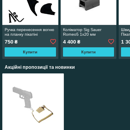
Ручка перенесення вогню
Коліматор Sig Sauer
Швид
на планку пікатіні
Romeo5 1x20 мм
Піка
750
4 400
1 3
₴
₴
Купити
Купити
Акційні пропозиції та новинки