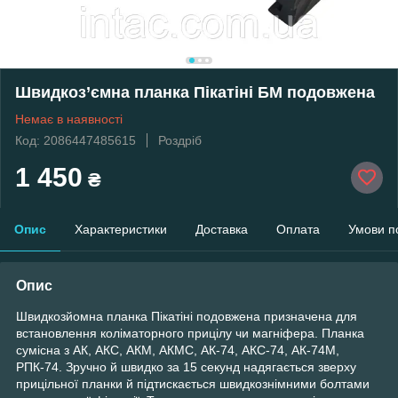
Швидкоз’ємна планка Пікатіні БМ подовжена
Немає в наявності
Код: 2086447485615
Роздріб
1 450
₴
Опис
Характеристики
Доставка
Оплата
Умови п
Опис
Швидкозйомна планка Пікатіні подовжена призначена для
встановлення колiматорного прицілу чи магніфера. Планка
сумісна з АК, АКС, АКМ, АКМС, АК-74, АКС-74, АК-74M,
РПК-74. Зручно й швидко за 15 секунд надягається зверху
прицільної планки й підтискається швидкознімними болтами