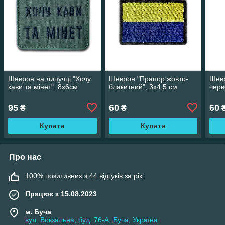
Шеврон на липучці "Хочу
Шеврон "Прапор жовто-
Шев
кави та мінет", 8х6см
блакитний", 3х4,5 см
черв
95
60
60
₴
₴
Купити
Купити
Про нас
100% позитивних з 44 відгуків за рік
Працює з 15.08.2023
м. Буча
вул. Вокзальна, буд. 76-А, Буча, Україна