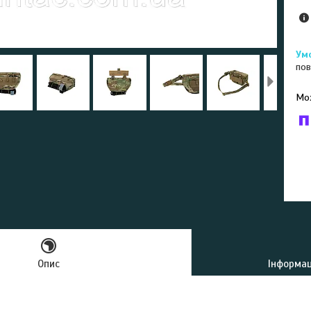
пов
У к
буд
Опис
Інформац