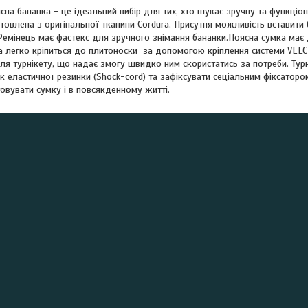
сна бананка - це ідеальний вибір для тих, хто шукає зручну та функці
товлена з оригінальної тканини Cordura. Присутня можливість вставити 
емінець має фастекс для зручного знімання бананки.Поясна сумка має д
та легко кріпиться до плитоноски за допомогою кріплення системи VEL
ля турнікету, що надає змогу швидко ним скористатись за потреби. Тур
к еластичної резинки (Shock-cord) та зафіксувати сеціальним фіксаторо
овувати сумку і в повсякденному житті.