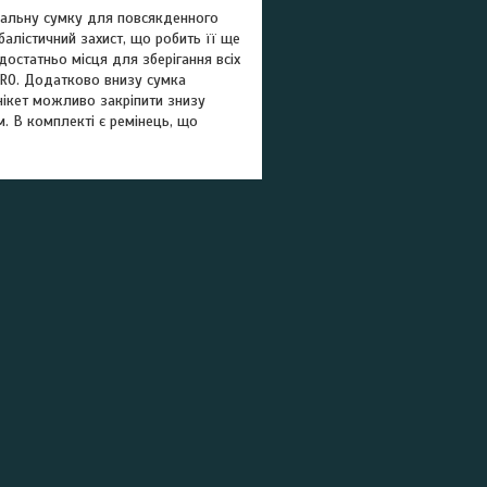
ональну сумку для повсякденного
балістичний захист, що робить її ще
остатньо місця для зберігання всіх
CRO. Додатково внизу сумка
нікет можливо закріпити знизу
м. В комплекті є ремінець, що