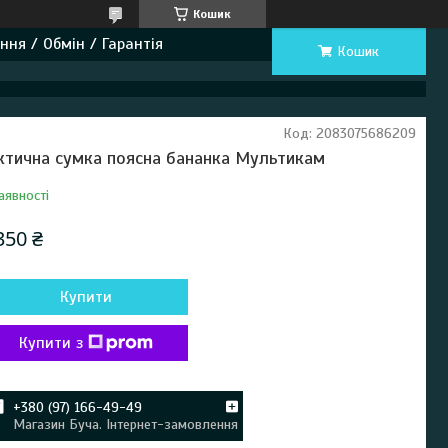
Кошик
ння / Обмін / Гарантія
Кошик
Код:
2083075686209
ктична сумка поясна бананка Мультикам
аявності
350 ₴
Купити
Купити з
+380 (97) 166-49-49
Магазин Буча. Інтернет-замовлення