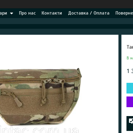
ари
Про нас
Контакти
Доставка / Оплата
Поверне
Та
В н
1 