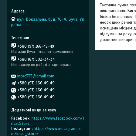
Тактична сумка поя
використання. Виго
більш безпечною. Р
вул. Вокзальна, буд. 76-А, Буча, Ук
необхідних речей 
раїна
оснащена місцем д
підсумка за рахуно
дозволяє використ
+380 (97) 166-49-49
Магазин Буча. Інтернет-замовлення
+380 (67) 502-37-34
Менеджер по роботі з партнерами
intac333@gmail.com
+380 (97) 166 49 49
+380 (97) 166 49 49
+380 (97) 166 49 49
Facebook
https://www.facebook.com/I
ntacStore
Instagram
https://www.instagram.co
m/intac_store/