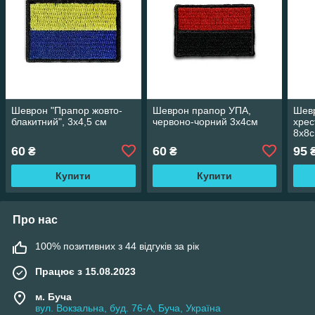
Шеврон "Прапор жовто-
Шеврон прапор УПА,
Шев
блакитний", 3х4,5 см
червоно-чорний 3х4см
хрес
8х8
60
60
95
₴
₴
Купити
Купити
Про нас
100% позитивних з 44 відгуків за рік
Працює з 15.08.2023
м. Буча
вул. Вокзальна, буд. 76-А, Буча, Україна