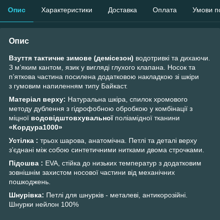
Опис
Характеристики
Доставка
Оплата
Умови п
Опис
Взуття тактичне зимове (демісезон)
водотривкі та дихаючи.
З м’яким кантом, язик у вигляді глухого клапана. Носок та
п’яткова частина посилена додатковою накладкою зі шкіри
з гумовим напиленням типу Байкаст.
Матеріал верху:
Натуральна шкіра, спилок хромового
методу дублення з гідрофобною обробкою у комбінації з
міцної
водовідштовхувальної
поліамідної тканини
«Кордура1000»
Устілка :
трьох шарова, анатомічна. Петлі та деталі верху
з’єднані між собою синтетичними нитками двома строчками.
Підошва :
EVA, стійка до низьких температур з додатковим
зовнішнім захистом носової частини від механічних
пошкоджень.
Шнурівка:
Петлі для шнурків - металеві, антикорозійні.
Шнурки нейлон 100%