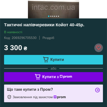
Тактичні напівчеревики Койот 40-45р.
В наявності
Код: 2069296705530
Роздріб
3 300
₴
Купити
або
Купити з
Що таке купити з Пром?
Замовлення під захистом