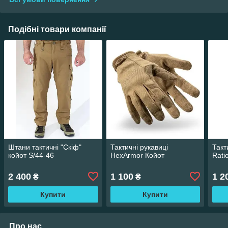
Подібні товари компанії
Штани тактичні "Скіф"
Тактичні рукавиці
Такт
койот S/44-46
HexArmor Койот
Rati
2 400
1 100
1 2
₴
₴
Купити
Купити
Про нас